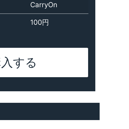
CarryOn
100円
購入する