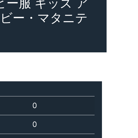
ビー服 キッズ ア
ベビー・マタニテ
0
0