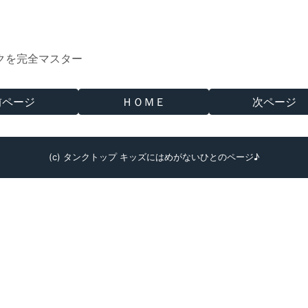
クを完全マスター
前ページ
ＨＯＭＥ
次ページ
(c) タンクトップ キッズにはめがないひとのページ♪