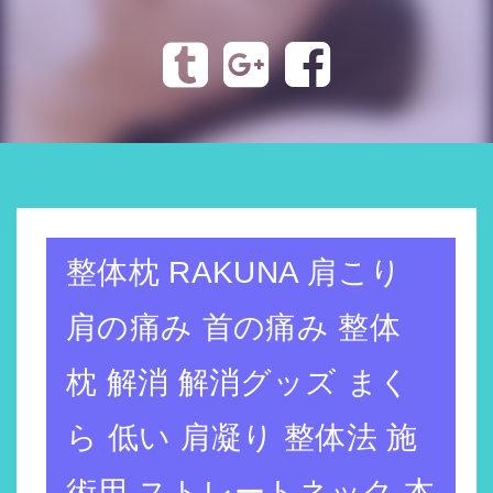
トップページへ
整体枕 RAKUNA 肩こり
肩の痛み 首の痛み 整体
枕 解消 解消グッズ まく
ら 低い 肩凝り 整体法 施
術用 ストレートネック 本