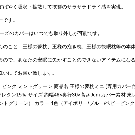
すばやく吸収・拡散して抜群のサラサラドライ感を実現。
ーです。
リーズのカバーはいつでも取り外しが可能です。
んのこと、王様の夢枕、王様の抱き枕、王様の快眠枕等の本
るので、あなたの安眠に欠かすことのできないアイテムにな
洗いにてお願い致します。
 ピンク ミントグリーン 商品名 王様の夢枕ミニ (専用カバー
タン15％ サイズ 約幅46×奥行30×高さ9cm カバー素材 
グリーン） カラー 4色（アイボリー/ブルー/ベビーピンク/ミ