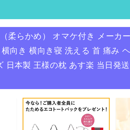
（柔らかめ） オマケ付き メーカー
横向き 横向き寝 洗える 首 痛み ヘ
ズ 日本製 王様の枕 あす楽 当日発送