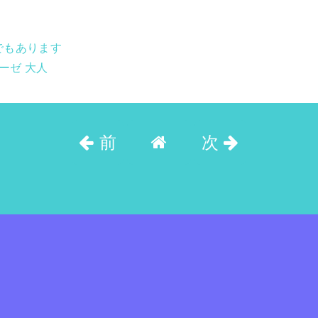
でもあります
ーゼ 大人
前
次