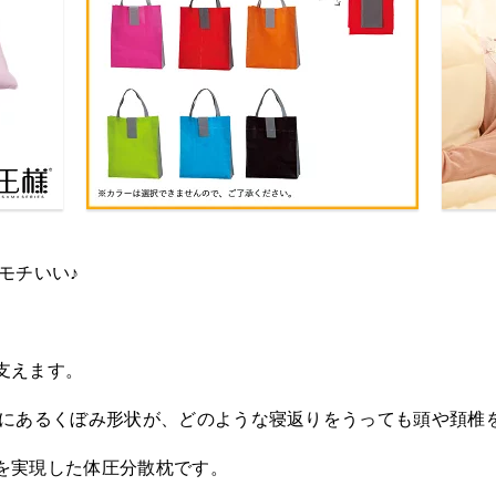
モチいい♪
支えます。
央にあるくぼみ形状が、どのような寝返りをうっても頭や頚椎
を実現した体圧分散枕です。