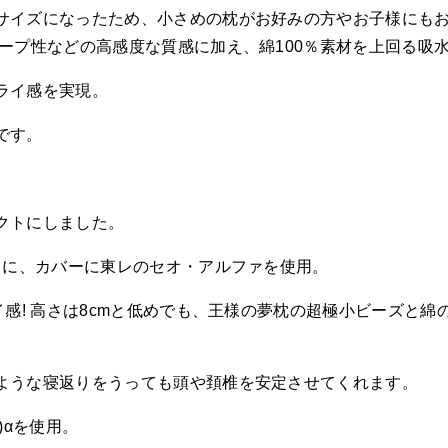
イズになったため、小さめの枕がお好みの方やお子様にもおす
ープ性などの高感度な質感に加え、綿100％素材を上回る吸
ライ感を実現。
です。
クトにしました。
らに、カバーに東レのセオ・アルファを使用。
イ感! 高さは8cmと低めでも、王様の夢枕の超極小ビーズと
ような寝返りをうっても頭や頚椎を安定させてくれます。
)αを使用。