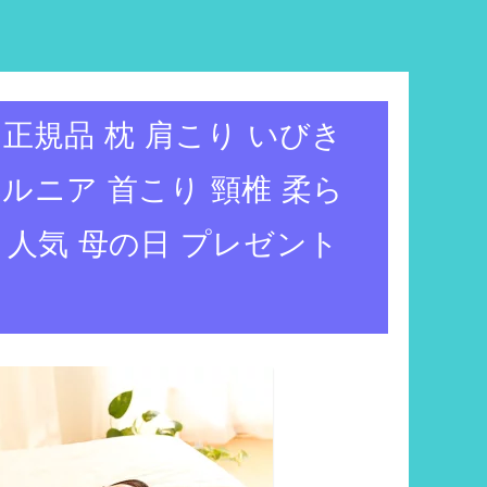
正規品 枕 肩こり いびき
ルニア 首こり 頸椎 柔ら
 人気 母の日 プレゼント